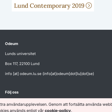
Lund Contemporary 2019
Odeum
Lunds universitet
Box 117, 22100 Lund
info
[at]
odeum
.
lu
.
se
(info[at]odeum[dot]lu[dot]se)
Följ oss
ttra användarupplevelsen. Genom att fortsätta använda web
ookies används enligt vår
cookie-policy
.