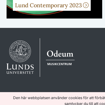
Lund Contemporary 2023
Den här webbplatsen använder cookies för att förbä
samtycker du till att c