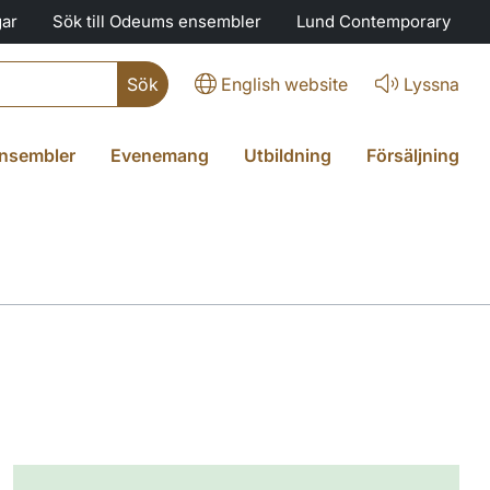
gar
Sök till Odeums ensembler
Lund Contemporary
English website
Lyssna
nsembler
Evenemang
Utbildning
Försäljning