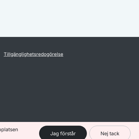
Tillgänglighetsredogörelse
bplatsen
Jag förstår
Nej tack