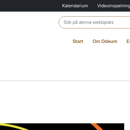
Kalendarium
Videoinspelnin
Header search
Start
Om Odeum
E